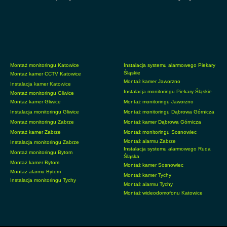
Montaż monitoringu Katowice
Instalacja systemu alarmowego Piekary
Śląskie
Montaż kamer CCTV Katowice
Montaż kamer Jaworzno
Instalacja kamer Katowice
Instalacja monitoringu Piekary Śląskie
Montaż monitoringu Gliwice
Montaż kamer Gliwice
Montaż monitoringu Jaworzno
Instalacja monitoringu Gliwice
Montaż monitoringu Dąbrowa Górnicza
Montaż monitoringu Zabrze
Montaż kamer Dąbrowa Górnicza
Montaż kamer Zabrze
Montaż monitoringu Sosnowiec
Montaż alarmu Zabrze
Instalacja monitoringu Zabrze
Instalacja systemu alarmowego Ruda
Montaż monitoringu Bytom
Śląska
Montaż kamer Bytom
Montaż kamer Sosnowiec
Montaż alarmu Bytom
Montaż kamer Tychy
Instalacja monitoringu Tychy
Montaż alarmu Tychy
Montaż wideodomofonu Katowice