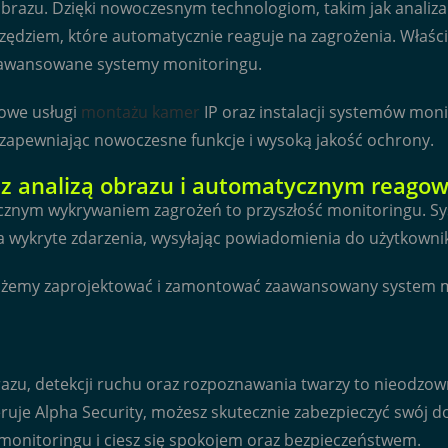
y obrazu. Dzięki nowoczesnym technologiom, takim jak analiz
rzędziem, które automatycznie reaguje na zagrożenia. Właśc
 zaawansowane systemy monitoringu.
sowe usługi
montażu kamer
IP oraz instalacji systemów mon
 zapewniając nowoczesne funkcje i wysoką jakość ochrony.
y z analizą obrazu i automatycznym reago
ycznym wykrywaniem zagrożeń to przyszłość monitoringu. Sys
 wykryte zdarzenia, wysyłając powiadomienia do użytkownik
możemy zaprojektować i zamontować zaawansowany system m
razu, detekcji ruchu oraz rozpoznawania twarzy to nieodzo
e Alpha Security, możesz skutecznie zabezpieczyć swój dom
 monitoringu i ciesz się spokojem oraz bezpieczeństwem.