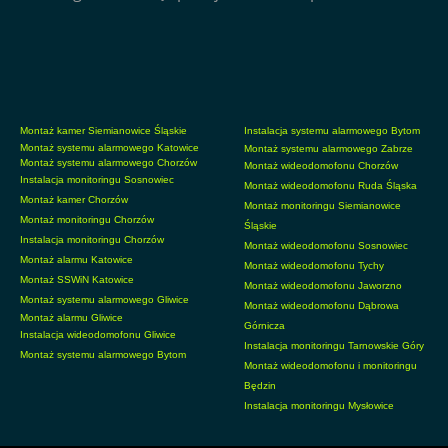
Montaż kamer Siemianowice Śląskie
Instalacja systemu alarmowego Bytom
Montaż systemu alarmowego Katowice
Montaż systemu alarmowego Zabrze
Montaż systemu alarmowego Chorzów
Montaż wideodomofonu Chorzów
Instalacja monitoringu Sosnowiec
Montaż wideodomofonu Ruda Śląska
Montaż kamer Chorzów
Montaż monitoringu Siemianowice
Montaż monitoringu Chorzów
Śląskie
Instalacja monitoringu Chorzów
Montaż wideodomofonu Sosnowiec
Montaż alarmu Katowice
Montaż wideodomofonu Tychy
Montaż SSWiN Katowice
Montaż wideodomofonu Jaworzno
Montaż systemu alarmowego Gliwice
Montaż wideodomofonu Dąbrowa
Montaż alarmu Gliwice
Górnicza
Instalacja wideodomofonu Gliwice
Instalacja monitoringu Tarnowskie Góry
Montaż systemu alarmowego Bytom
Montaż wideodomofonu i monitoringu
Będzin
Instalacja monitoringu Mysłowice