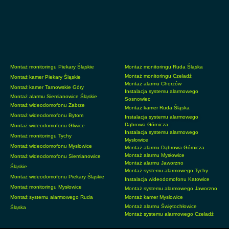
Montaż monitoringu Piekary Śląskie
Montaż monitoringu Ruda Śląska
Montaż monitoringu Czeladź
Montaż kamer Piekary Śląskie
Montaż alarmu Chorzów
Montaż kamer Tarnowskie Góry
Instalacja systemu alarmowego
Montaż alarmu Siemianowice Śląskie
Sosnowiec
Montaż wideodomofonu Zabrze
Montaż kamer Ruda Śląska
Montaż wideodomofonu Bytom
Instalacja systemu alarmowego
Dąbrowa Górnicza
Montaż wideodomofonu Gliwice
Instalacja systemu alarmowego
Montaż monitoringu Tychy
Mysłowice
Montaż wideodomofonu Mysłowice
Montaż alarmu Dąbrowa Górnicza
Montaż alarmu Mysłowice
Montaż wideodomofonu Siemianowice
Montaż alarmu Jaworzno
Śląskie
Montaż systemu alarmowego Tychy
Montaż wideodomofonu Piekary Śląskie
Instalacja wideodomofonu Katowice
Montaż monitoringu Mysłowice
Montaż systemu alarmowego Jaworzno
Montaż systemu alarmowego Ruda
Montaż kamer Mysłowice
Montaż alarmu Świętochłowice
Śląska
Montaż systemu alarmowego Czeladź