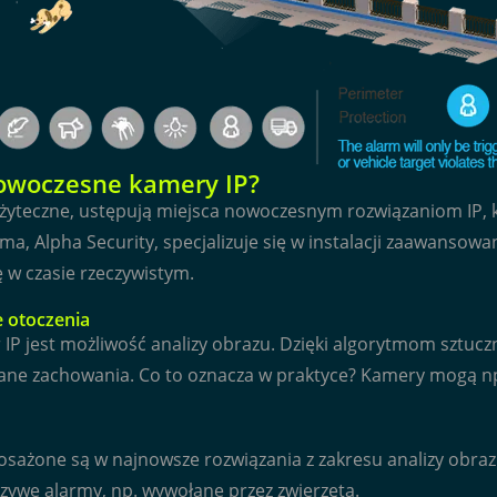
owoczesne kamery IP?
żyteczne, ustępują miejsca nowoczesnym rozwiązaniom IP, k
ma, Alpha Security, specjalizuje się w instalacji zaawansow
ę w czasie rzeczywistym.
e otoczenia
P jest możliwość analizy obrazu. Dzięki algorytmom sztuczn
ane zachowania. Co to oznacza w praktyce? Kamery mogą n
osażone są w najnowsze rozwiązania z zakresu analizy obra
szywe alarmy, np. wywołane przez zwierzęta.