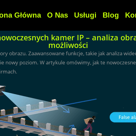
rona Główna
O Nas
Usługi
Blog
Ko
woczesnych kamer IP – analiza obraz
możliwości
tory obrazu. Zaawansowane funkcje, takie jak analiza wid
nie nowy poziom. W artykule omówimy, jak te nowoczesn
irmach.