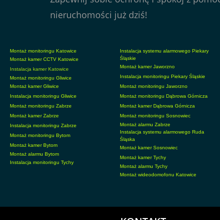
nieruchomości już dziś!
Montaż monitoringu Katowice
Instalacja systemu alarmowego Piekary
Śląskie
Montaż kamer CCTV Katowice
Montaż kamer Jaworzno
Instalacja kamer Katowice
Instalacja monitoringu Piekary Śląskie
Montaż monitoringu Gliwice
Montaż kamer Gliwice
Montaż monitoringu Jaworzno
Instalacja monitoringu Gliwice
Montaż monitoringu Dąbrowa Górnicza
Montaż monitoringu Zabrze
Montaż kamer Dąbrowa Górnicza
Montaż kamer Zabrze
Montaż monitoringu Sosnowiec
Montaż alarmu Zabrze
Instalacja monitoringu Zabrze
Instalacja systemu alarmowego Ruda
Montaż monitoringu Bytom
Śląska
Montaż kamer Bytom
Montaż kamer Sosnowiec
Montaż alarmu Bytom
Montaż kamer Tychy
Instalacja monitoringu Tychy
Montaż alarmu Tychy
Montaż wideodomofonu Katowice