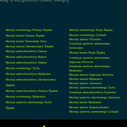
Montaż monitoringu Piekary Śląskie
Montaż monitoringu Ruda Śląska
Montaż monitoringu Czeladź
Montaż kamer Piekary Śląskie
Montaż alarmu Chorzów
Montaż kamer Tarnowskie Góry
Instalacja systemu alarmowego
Montaż alarmu Siemianowice Śląskie
Sosnowiec
Montaż wideodomofonu Zabrze
Montaż kamer Ruda Śląska
Montaż wideodomofonu Bytom
Instalacja systemu alarmowego
Dąbrowa Górnicza
Montaż wideodomofonu Gliwice
Instalacja systemu alarmowego
Montaż monitoringu Tychy
Mysłowice
Montaż wideodomofonu Mysłowice
Montaż alarmu Dąbrowa Górnicza
Montaż alarmu Mysłowice
Montaż wideodomofonu Siemianowice
Montaż alarmu Jaworzno
Śląskie
Montaż systemu alarmowego Tychy
Montaż wideodomofonu Piekary Śląskie
Instalacja wideodomofonu Katowice
Montaż monitoringu Mysłowice
Montaż systemu alarmowego Jaworzno
Montaż systemu alarmowego Ruda
Montaż kamer Mysłowice
Montaż alarmu Świętochłowice
Śląska
Montaż systemu alarmowego Czeladź