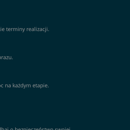
e terminy realizacji.
brazu.
oc na każdym etapie.
adbaj o bezpieczeństwo swojej