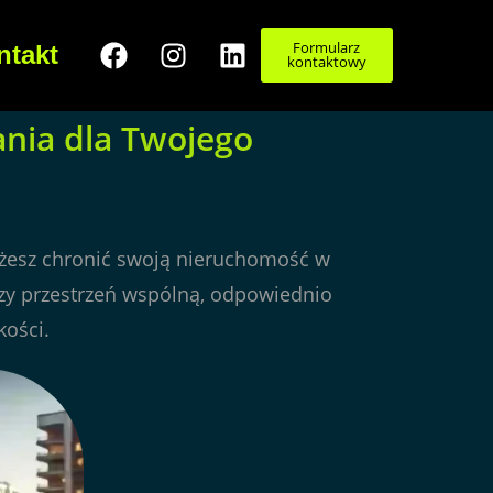
Formularz
ntakt
kontaktowy
ania dla Twojego
esz chronić swoją nieruchomość w
czy przestrzeń wspólną, odpowiednio
kości.