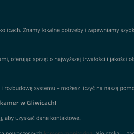
okolicach. Znamy lokalne potrzeby i zapewniamy szybki
oferując sprzęt o najwyższej trwałości i jakości o
is i rozbudowę systemu – możesz liczyć na naszą pom
 kamer w Gliwicach!
j
, aby uzyskać dane kontaktowe.
ocą nowoczesnych
kamera monitoring
. Nie czekaj – z