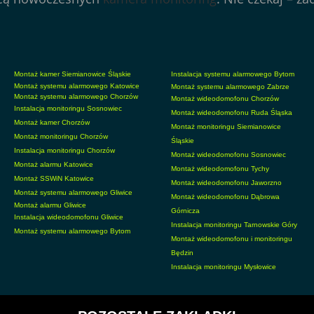
Montaż kamer Siemianowice Śląskie
Instalacja systemu alarmowego Bytom
Montaż systemu alarmowego Katowice
Montaż systemu alarmowego Zabrze
Montaż systemu alarmowego Chorzów
Montaż wideodomofonu Chorzów
Instalacja monitoringu Sosnowiec
Montaż wideodomofonu Ruda Śląska
Montaż kamer Chorzów
Montaż monitoringu Siemianowice
Montaż monitoringu Chorzów
Śląskie
Instalacja monitoringu Chorzów
Montaż wideodomofonu Sosnowiec
Montaż alarmu Katowice
Montaż wideodomofonu Tychy
Montaż SSWiN Katowice
Montaż wideodomofonu Jaworzno
Montaż systemu alarmowego Gliwice
Montaż wideodomofonu Dąbrowa
Montaż alarmu Gliwice
Górnicza
Instalacja wideodomofonu Gliwice
Instalacja monitoringu Tarnowskie Góry
Montaż systemu alarmowego Bytom
Montaż wideodomofonu i monitoringu
Będzin
Instalacja monitoringu Mysłowice