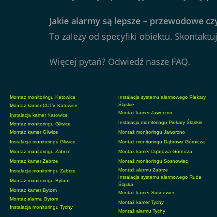
Jakie alarmy są lepsze – przewodowe 
To zależy od specyfiki obiektu. Skontaktuj
Więcej pytań? Odwiedź nasze
FAQ
.
Montaż monitoringu Katowice
Instalacja systemu alarmowego Piekary
Śląskie
Montaż kamer CCTV Katowice
Montaż kamer Jaworzno
Instalacja kamer Katowice
Instalacja monitoringu Piekary Śląskie
Montaż monitoringu Gliwice
Montaż kamer Gliwice
Montaż monitoringu Jaworzno
Instalacja monitoringu Gliwice
Montaż monitoringu Dąbrowa Górnicza
Montaż monitoringu Zabrze
Montaż kamer Dąbrowa Górnicza
Montaż kamer Zabrze
Montaż monitoringu Sosnowiec
Montaż alarmu Zabrze
Instalacja monitoringu Zabrze
Instalacja systemu alarmowego Ruda
Montaż monitoringu Bytom
Śląska
Montaż kamer Bytom
Montaż kamer Sosnowiec
Montaż alarmu Bytom
Montaż kamer Tychy
Instalacja monitoringu Tychy
Montaż alarmu Tychy