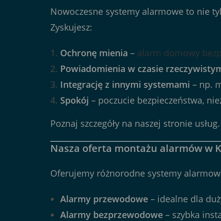
Nowoczesne systemy alarmowe to nie tyl
Zyskujesz:
Ochronę mienia
–
alarm domowy bez
Powiadomienia w czasie rzeczywisty
Integrację z innymi systemami
– np. 
Spokój
– poczucie bezpieczeństwa, niez
Poznaj szczegóły na naszej
stronie usług
.
Nasza oferta montażu alarmów w 
Oferujemy różnorodne systemy alarmowe,
Alarmy przewodowe
– idealne dla du
Alarmy bezprzewodowe
– szybka insta