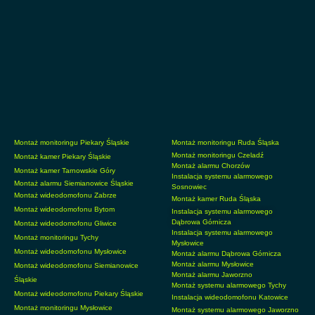
Montaż monitoringu Piekary Śląskie
Montaż monitoringu Ruda Śląska
Montaż monitoringu Czeladź
Montaż kamer Piekary Śląskie
Montaż alarmu Chorzów
Montaż kamer Tarnowskie Góry
Instalacja systemu alarmowego
Montaż alarmu Siemianowice Śląskie
Sosnowiec
Montaż wideodomofonu Zabrze
Montaż kamer Ruda Śląska
Montaż wideodomofonu Bytom
Instalacja systemu alarmowego
Dąbrowa Górnicza
Montaż wideodomofonu Gliwice
Instalacja systemu alarmowego
Montaż monitoringu Tychy
Mysłowice
Montaż wideodomofonu Mysłowice
Montaż alarmu Dąbrowa Górnicza
Montaż alarmu Mysłowice
Montaż wideodomofonu Siemianowice
Montaż alarmu Jaworzno
Śląskie
Montaż systemu alarmowego Tychy
Montaż wideodomofonu Piekary Śląskie
Instalacja wideodomofonu Katowice
Montaż monitoringu Mysłowice
Montaż systemu alarmowego Jaworzno