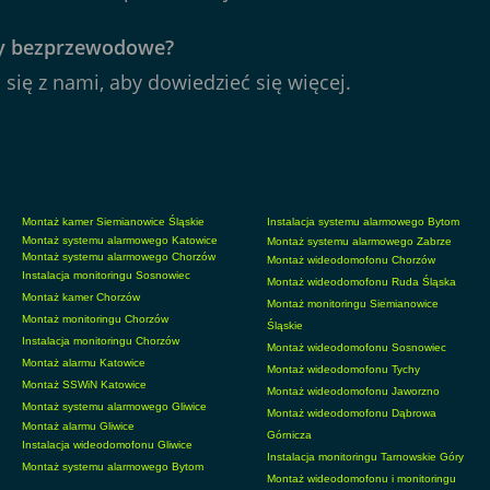
czy bezprzewodowe?
 się z nami, aby dowiedzieć się więcej.
Montaż kamer Siemianowice Śląskie
Instalacja systemu alarmowego Bytom
Montaż systemu alarmowego Katowice
Montaż systemu alarmowego Zabrze
Montaż systemu alarmowego Chorzów
Montaż wideodomofonu Chorzów
Instalacja monitoringu Sosnowiec
Montaż wideodomofonu Ruda Śląska
Montaż kamer Chorzów
Montaż monitoringu Siemianowice
Montaż monitoringu Chorzów
Śląskie
Instalacja monitoringu Chorzów
Montaż wideodomofonu Sosnowiec
Montaż alarmu Katowice
Montaż wideodomofonu Tychy
Montaż SSWiN Katowice
Montaż wideodomofonu Jaworzno
Montaż systemu alarmowego Gliwice
Montaż wideodomofonu Dąbrowa
Montaż alarmu Gliwice
Górnicza
Instalacja wideodomofonu Gliwice
Instalacja monitoringu Tarnowskie Góry
Montaż systemu alarmowego Bytom
Montaż wideodomofonu i monitoringu