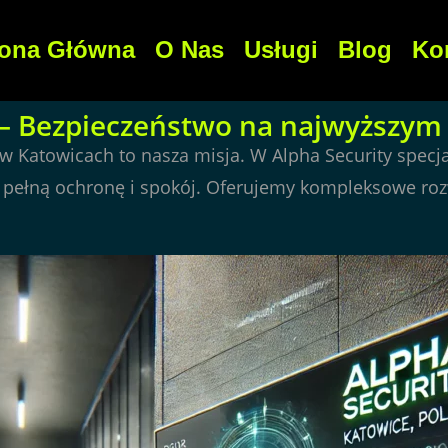
rona Główna
O Nas
Usługi
Blog
Ko
– Bezpieczeństwo na najwyższym p
w Katowicach to nasza misja. W Alpha Security spec
pełną ochronę i spokój. Oferujemy kompleksowe rozwi