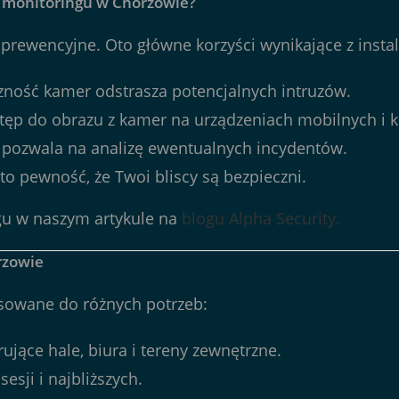
ę monitoringu w Chorzowie?
e prewencyjne. Oto główne korzyści wynikające z insta
ność kamer odstrasza potencjalnych intruzów.
tęp do obrazu z kamer na urządzeniach mobilnych i 
 pozwala na analizę ewentualnych incydentów.
to pewność, że Twoi bliscy są bezpieczni.
gu w naszym artykule na
blogu Alpha Security.
rzowie
osowane do różnych potrzeb:
jące hale, biura i tereny zewnętrzne.
esji i najbliższych.