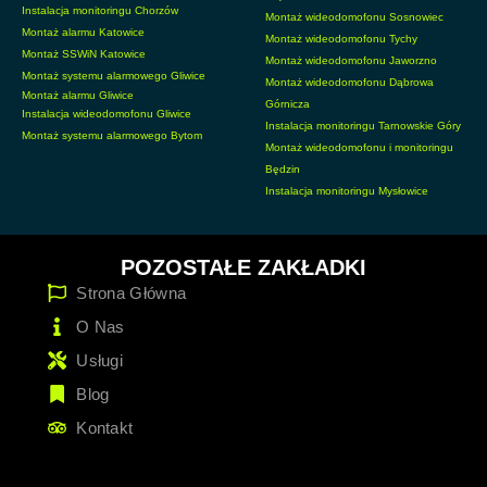
Instalacja monitoringu Chorzów
Montaż wideodomofonu Sosnowiec
Montaż alarmu Katowice
Montaż wideodomofonu Tychy
Montaż SSWiN Katowice
Montaż wideodomofonu Jaworzno
Montaż systemu alarmowego Gliwice
Montaż wideodomofonu Dąbrowa
Montaż alarmu Gliwice
Górnicza
Instalacja wideodomofonu Gliwice
Instalacja monitoringu Tarnowskie Góry
Montaż systemu alarmowego Bytom
Montaż wideodomofonu i monitoringu
Będzin
Instalacja monitoringu Mysłowice
POZOSTAŁE ZAKŁADKI
Strona Główna
O Nas
Usługi
Blog
Kontakt