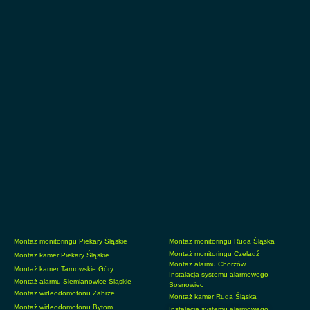
Montaż monitoringu Piekary Śląskie
Montaż monitoringu Ruda Śląska
Montaż monitoringu Czeladź
Montaż kamer Piekary Śląskie
Montaż alarmu Chorzów
Montaż kamer Tarnowskie Góry
Instalacja systemu alarmowego
Montaż alarmu Siemianowice Śląskie
Sosnowiec
Montaż wideodomofonu Zabrze
Montaż kamer Ruda Śląska
Montaż wideodomofonu Bytom
Instalacja systemu alarmowego