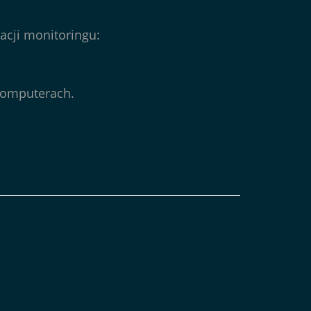
lacji monitoringu:
komputerach.