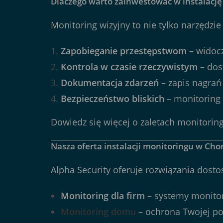
Dlaczego warto zainwestować w instalacj
Monitoring wizyjny to nie tylko narzędzi
Zapobieganie przestępstwom
– widocz
Kontrola w czasie rzeczywistym
– dos
Dokumentacja zdarzeń
– zapis nagrań
Bezpieczeństwo bliskich
– monitoring 
Dowiedz się więcej o zaletach monitorin
Nasza oferta instalacji monitoringu w Cho
Alpha Security oferuje rozwiązania dost
Monitoring dla firm
– systemy monitoru
Monitoring domu
– ochrona Twojej pos