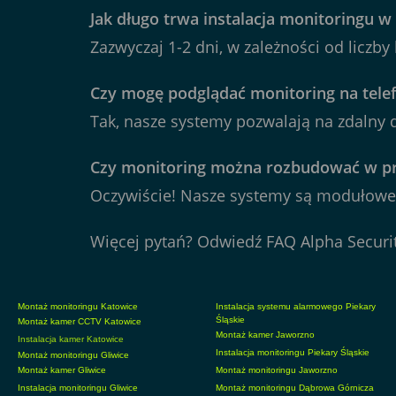
Jak długo trwa instalacja monitoringu 
Zazwyczaj 1-2 dni, w zależności od liczby 
Czy mogę podglądać monitoring na tele
Tak, nasze systemy pozwalają na zdalny d
Czy monitoring można rozbudować w pr
Oczywiście! Nasze systemy są modułowe 
Więcej pytań? Odwiedź
FAQ Alpha Securi
Montaż monitoringu Katowice
Instalacja systemu alarmowego Piekary
Śląskie
Montaż kamer CCTV Katowice
Montaż kamer Jaworzno
Instalacja kamer Katowice
Instalacja monitoringu Piekary Śląskie
Montaż monitoringu Gliwice
Montaż kamer Gliwice
Montaż monitoringu Jaworzno
Instalacja monitoringu Gliwice
Montaż monitoringu Dąbrowa Górnicza