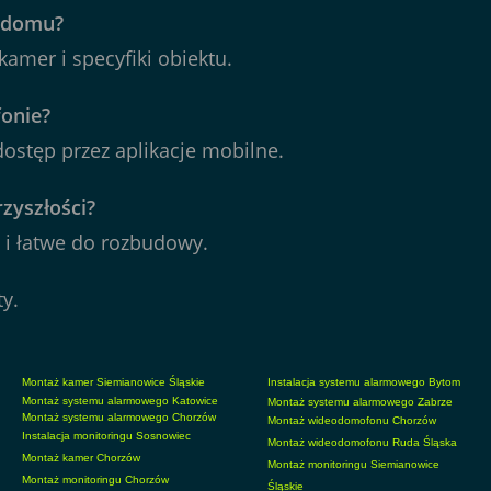
w domu?
kamer i specyfiki obiektu.
fonie?
ostęp przez aplikacje mobilne.
zyszłości?
i łatwe do rozbudowy.
ty
.
Montaż kamer Siemianowice Śląskie
Instalacja systemu alarmowego Bytom
Montaż systemu alarmowego Katowice
Montaż systemu alarmowego Zabrze
Montaż systemu alarmowego Chorzów
Montaż wideodomofonu Chorzów
Instalacja monitoringu Sosnowiec
Montaż wideodomofonu Ruda Śląska
Montaż kamer Chorzów
Montaż monitoringu Siemianowice
Montaż monitoringu Chorzów
Śląskie