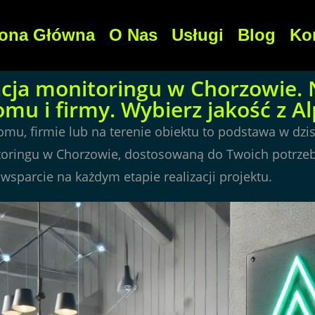
rona Główna
O Nas
Usługi
Blog
Ko
lacja monitoringu w Chorzowie
mu i firmy. Wybierz jakość z Al
, firmie lub na terenie obiektu to podstawa w dzisi
oringu w Chorzowie, dostosowaną do Twoich potrzeb.
wsparcie na każdym etapie realizacji projektu.