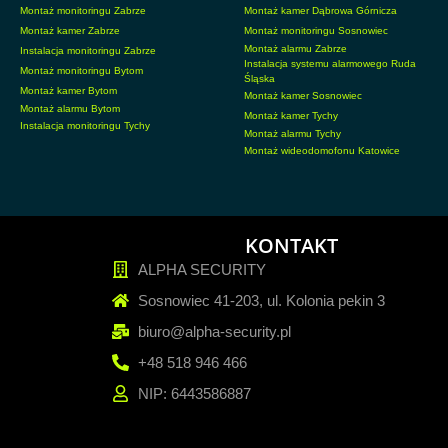
Montaż monitoringu Zabrze
Montaż kamer Dąbrowa Górnicza
Montaż kamer Zabrze
Montaż monitoringu Sosnowiec
Montaż alarmu Zabrze
Instalacja monitoringu Zabrze
Instalacja systemu alarmowego Ruda
Montaż monitoringu Bytom
Śląska
Montaż kamer Bytom
Montaż kamer Sosnowiec
Montaż alarmu Bytom
Montaż kamer Tychy
Instalacja monitoringu Tychy
Montaż alarmu Tychy
Montaż wideodomofonu Katowice
KONTAKT
ALPHA SECURITY
Sosnowiec 41-203, ul. Kolonia pekin 3
biuro@alpha-security.pl
+48 518 946 466
NIP: 6443586887